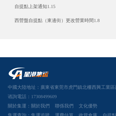
自提點上架通知1.15
西營盤自提點（東邊街）更改營業時間1.8
中國大陸地址：廣東省東莞市虎門鎮北柵西興工業區
谘詢電話：17308499609
關於集運：
關於我們
聯係我們
文化優勢
集運查詢：
集運追蹤
運費估算
收貨倉庫
自提